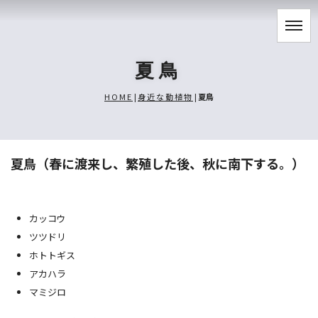
夏鳥
HOME
|
身近な動植物
|
夏鳥
夏鳥（春に渡来し、繁殖した後、秋に南下する。）
カッコウ
ツツドリ
ホトトギス
アカハラ
マミジロ