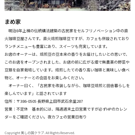
まめ家
明治8年上棟の伝統構法建築の古民家をセルフリノベーション中の直
火珈琲豆屋さんです。直火焙煎珈琲豆ですが、カフェも併設されており
ランチメニューも豊富にあり、スイーツも充実しています。
お店のオーナーは、焙煎豆の豆本来の香りをお届けしたいとの思いで、
このお店をオープンされました、お店の前に広がる畑で無農薬の野菜や
豆類を自家栽培しています。焙煎したての香り高い珈琲と美味しい食べ
物と、オーナーとの会話をお楽しみください。
オーナー曰く、「古民家を改装しながら、珈琲豆焙煎と田舎暮らしを
楽しんでいます」と話されています
住所：〒386-0505 長野県上田市武石余里287
営業：不定休 基本的には、隔週週末土日営業ですが必ずHPのカレン
ダーをご確認ください。夜カフェの営業日有り
Copyright 美しの国クラブ. All Rights Reserved.