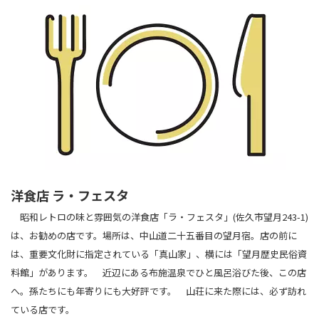
洋食店 ラ・フェス
タ
昭和レトロの味と雰囲気の洋食店「ラ・フェス
タ」(佐久市望月243-1)
は、お勧めの店です。
場所は、中山道二十五番目の望月宿。店の前に
は、
重要文化財に指定されている「真山家」、横には「望
月歴史民俗資
料館」があります。
近辺にある布施温泉でひと風呂浴びた後、この店
へ。孫たちにも年寄りにも大好評です。
山荘に来た際には、必ず訪れ
ている店です。