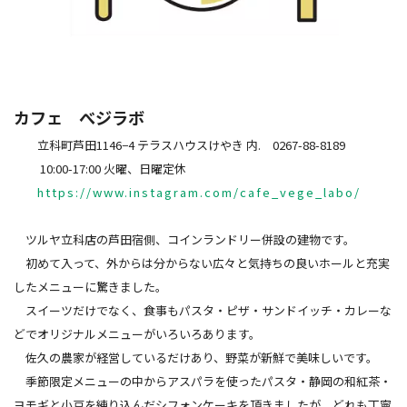
カフェ べジラボ
立科町芦田1146−4 テラスハウスけやき 内. 0267-88-8189
10:00-17:00 火曜、日曜定休
https://www.instagram.com/cafe_vege_labo/
ツルヤ立科店の芦田宿側、コインランドリー併設の建物です。
初めて入って、外からは分からない広々と気持ちの良いホールと充実
したメニューに驚きました。
スイーツだけでなく、食事もパスタ・ピザ・サンドイッチ・カレーな
どでオリジナルメニューがいろいろあります。
佐久の農家が経営しているだけあり、野菜が新鮮で美味しいです。
季節限定メニューの中からアスパラを使ったパスタ・静岡の和紅茶・
ヨモギと小豆を練り込んだシフォンケーキを頂きましたが、どれも丁寧