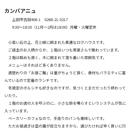
カンパアニュ
上田市吉田406-1 0268-21-0217
9:30～18:30（11月～2月は18:00）月曜・火曜定休
小高い丘の上、花と緑に囲まれた素適なログハウスです。
ご店主のお人柄からか、１階はいつも常連さんで賑わっています。
２階は眺めも良く、木に囲まれて落ち着いた雰囲気です。
メニューはそれほど多くありません。
週替わりの「お昼ご飯」は量がちょうど良く、食材もバラエティに富
んでいるので定番のランチです。
冬限定のボルシチも好きなのですが、気づくとまだだったり終わって
いたり。
１階のお店の人を呼ぶのに、小さな鈴を鳴らすというシステムが気に
入っています。
ベーカリーカフェなので、手造りのパンも美味しいです。
ただお昼過ぎは空の籠が目立ちますから、選びたければ早く買いに行