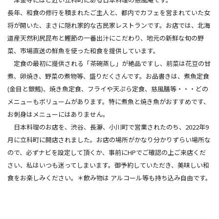
長年、和食の修行を積まれたご主人と、都内でカフェを営まれていた女
将が開いた、まさに隠れ家的な古民家レストランです。お店では、北海
道産天然利尻昆布と鰹節の一番出汁にこだわり、地元の新鮮な旬の野
菜、市場直送の鮮魚を使った和食を提供しています。
定食の最初に提供される「茶碗蒸し」が絶品ですし、前菜は花豆の甘
煮、卵焼き、野菜の煮物等、盛りだくさんです。お品書きは、煮魚定食
(金目と銀鱈)、焼き魚定食、フライや天ぷら定食、慈風膳等・・・どの
メニューもボリュームがあります。特に煮魚と焼き魚がおすすめです、
お刺身はメニューにはありません。
日本料理のお店を、渋谷、長瀞、小川町で営業されたのち、2022年9
月に立科町に開店されました。お店の場所がかなり分かりずらい場所な
ので、必ずナビを設定して頂くか、事前にHPでご確認の上ご来店くだ
さい、私はいつも迷ってしまいます。御予約していただき、美味しい和
食をお楽しみください。＊飲み物は アルコール等も持ち込み自由です。