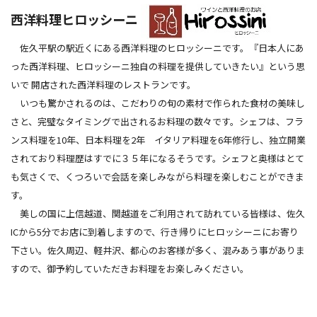
西洋料理ヒロッシーニ
佐久平駅の駅近くにある西洋料理のヒロッシーニです。『日本人にあ
った西洋料理、ヒロッシーニ独自の料理を提供していきたい』という思
いで 開店された西洋料理のレストランです。
いつも驚かされるのは、こだわりの旬の素材で作られた食材の美味し
さと、完璧なタイミングで出されるお料理の数々です。シェフは、フラ
ンス料理を10年、日本料理を2年 イタリア料理を6年修行し、独立開業
されており料理歴はすでに３５年になるそうです。シェフと奥様はとて
も気さくで、くつろいで会話を楽しみながら料理を楽しむことができま
す。
美しの国に上信越道、関越道をご利用されて訪れている皆様は、佐久
ICから5分でお店に到着しますので、行き帰りにヒロッシーニにお寄り
下さい。佐久周辺、軽井沢、都心のお客様が多く、混みあう事がありま
すので、御予約していただきお料理をお楽しみください。